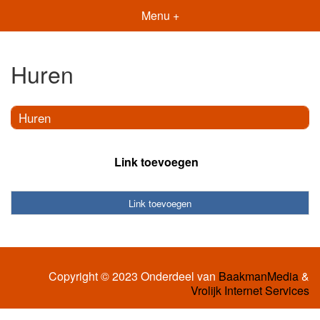
Menu +
Huren
Huren
Link toevoegen
Link toevoegen
Copyright © 2023 Onderdeel van
BaakmanMedia
&
Vrolijk Internet Services