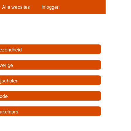
Alle websites
Inloggen
ezondheid
verige
ijscholen
ode
akelaars