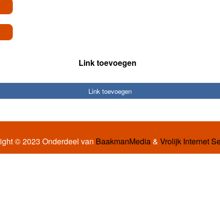
Link toevoegen
Link toevoegen
ight © 2023 Onderdeel van
BaakmanMedia
&
Vrolijk Internet S