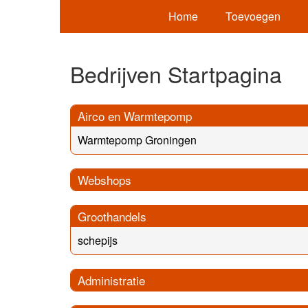
Home
Toevoegen
Bedrijven Startpagina
Airco en Warmtepomp
Warmtepomp Groningen
Webshops
Groothandels
schepijs
Administratie