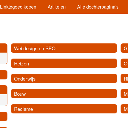
Linktegoed kopen
Artikelen
Alle dochterpagina's
Webdesign en SEO
G
Reizen
O
Onderwijs
R
Bouw
M
Reclame
M