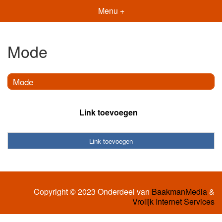
Menu +
Mode
Mode
Link toevoegen
Link toevoegen
Copyright © 2023 Onderdeel van
BaakmanMedia
&
Vrolijk Internet Services