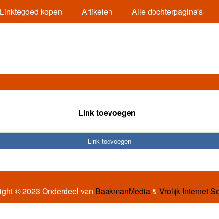
Linktegoed kopen
Artikelen
Alle dochterpagina's
Link toevoegen
Link toevoegen
ight © 2023 Onderdeel van
BaakmanMedia
&
Vrolijk Internet S